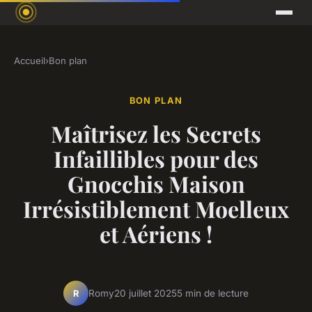
Accueil
›
Bon plan
BON PLAN
Maîtrisez les Secrets
Infaillibles pour des
Gnocchis Maison
Irrésistiblement Moelleux
et Aériens !
Romy
20 juillet 2025
5 min de lecture
R